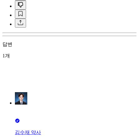
답변
1개
김수재 약사