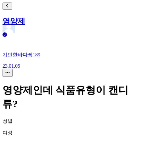
영양제
기민한바다꿩189
23.01.05
영양제인데 식품유형이 캔디
류?
성별
여성