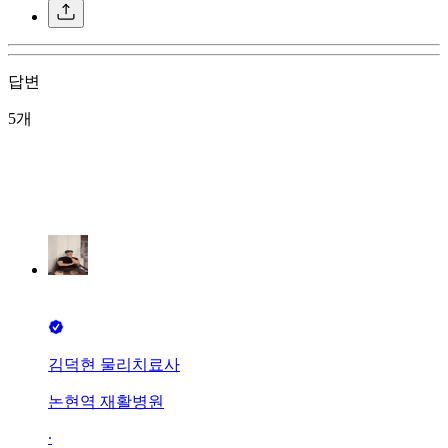
답변
5개
김덕현 물리치료사
논현역 재활병원
∙