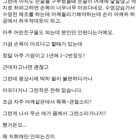
그런데 아직도 손끝을 구부렸을때 손끝이 어깨에 닿질않고 억
지로 하려고하면 손목이 너무너무 아프다네요. 수영강습가서
수영전 체조를 하는데 어깨돌리기해야하는데 손이 어깨위 허
공에서 허우적대듯이 되고,
아주 어린친구들도 되는데 본인만 안된다는거예요.
가끔 손목이 아프다고 할때가 있는데
정말 아주 가끔이고 1년에 1~2번정도?
근데자고나면 괜찮고
그런데 평상시에 딱히 팔이 불편하다거나
아프다거나 그런적은 전혀 없습니다.
조금 자주 어깨같은데서 뚝뚝~관절소리?
그런게 나서 무슨 애가 몸에서 그런소리가나지?
했거든요...
왜 저희애만 안되는건지