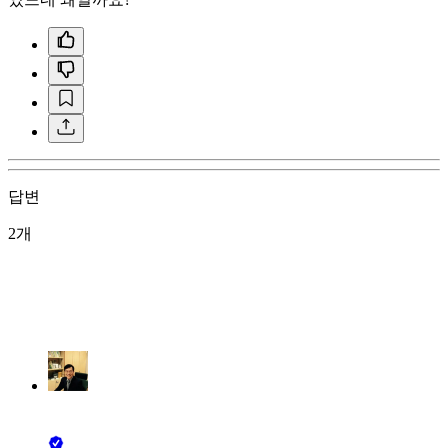
답변
2개