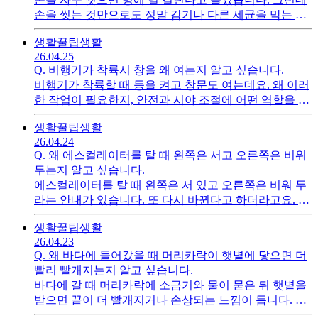
손을 씻는 것만으로도 정말 감기나 다른 세균을 막는 데
도움이 되는지, 언제 씻는 것이 가장 중요한걸까요?
생활꿀팁
생활
26.04.25
Q.
비행기가 착륙시 창을 왜 여는지 알고 싶습니다.
비행기가 착륙할 때 등을 켜고 창문도 여는데요. 왜 이러
한 작업이 필요한지, 안전과 시야 조절에 어떤 역할을 하
기 때문이지가 궁금합니다.
생활꿀팁
생활
26.04.24
Q.
왜 에스컬레이터를 탈 때 왼쪽은 서고 오른쪽은 비워
두는지 알고 싶습니다.
에스컬레이터를 탈 때 왼쪽은 서 있고 오른쪽은 비워 두
라는 안내가 있습니다. 또 다시 바뀐다고 하더라고요. 왜
이런 규칙이 생겼는지, 급하게 가는 사람과 서서 가는 사
생활꿀팁
생활
람을 어떤 식으로 나누려는 것인지 궁금합니다.
26.04.23
Q.
왜 바다에 들어갔을 때 머리카락이 햇볕에 닿으면 더
빨리 빨개지는지 알고 싶습니다.
바다에 갈 때 머리카락에 소금기와 물이 묻은 뒤 햇볕을
받으면 끝이 더 빨개지거나 손상되는 느낌이 듭니다. 왜
물과 소금기 때문에 머리카락에 이런 변화가 생기는지