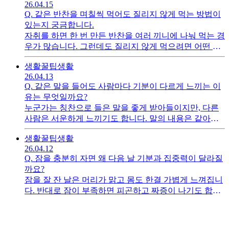
26.04.15
Q.
같은 반찬을 며칠씩 먹어도 질리지 않게 먹는 방법이
있는지 궁금합니다.
자취를 하면 한 번 만든 반찬을 여러 끼니에 나눠 먹는 경
우가 많습니다. 그런데도 질리지 않게 먹으려면 어떤 식
으로 메뉴를 바꾸거나 곁들여야 하는지 알고 싶습니다.
생활꿀팁
생활
26.04.13
Q.
같은 말을 들어도 사람마다 기분이 다르게 느끼는 이
유는 무엇일까요?
누군가는 칭찬으로 들은 말을 좋게 받아들이지만, 다른
사람은 서운하게 느끼기도 합니다. 말의 내용은 같아도
왜 받아들이는 느낌이 다른지 알고 싶습니다. 사람의 마
생활꿀팁
생활
음과 상황이 어떻게 다르게 작용하는지 자세히 설명해
26.04.12
주세요.
Q.
잠을 충분히 자면 왜 다음 날 기분과 집중력이 달라질
까요?
잠을 잘 잔 날은 머리가 맑고 몸도 한결 가볍게 느껴집니
다. 반대로 잠이 부족하면 피곤하고 짜증이 나기도 합니
다. 잠이 우리 몸과 뇌에 어떤 일을 해서 이런 차이가 생
기는지 쉽게 설명해 주세요.