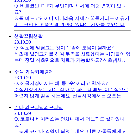
23.10.30
Q.
비트코인 ETF가 무엇이며 시세에 어떤 영향이 있나
요?
요즘 비트코인이나 이더라움 시세가 꿈틀거리는 이유가
비트코인 ETF 승인과 관련이 있다는 기사를 보았는데
요. 비트코인 ETF 무엇이며 이것이 가상화폐 시장에 어
생활꿀팁
생활
떤 영향을 주나요?
23.10.30
Q.
식초에 발담그는 것이 무좀에 도움이 될까요?
식초에 발담그기를 하여 무좀을 치료했다는 사람들이 있
는데 정말 식초만으로 치료가 가능할까요? 식초냄새가
괴롭더라도 치료만 된다면 얼마든지 감수할 수 있는데
주식·가상화폐
경제
요....
23.10.29
Q.
선물시장에서는 왜 '롱' '숏' 이라고 할까요?
주식시장에서는 사는 걸 매수, 파는걸 매도. 이런식으로
어렵지 않게 말을 하는데요. 선물시장에서는 오르는 것
에 배팅을 '롱', 내려가는 것에 배팅을 '숏'이라고 하더라
기타 의료상담
의료상담
구요. 왜 이런 명칭이 붙어졌는지 궁금해요.
23.10.29
Q.
코로나 바이러스는 인체내에서 어느정도 살아있나
요?
뒤늦게 코로나 감염이 되었는데요. 다른 가족들에게 전