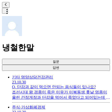
냉철한말
질문
답변
기타 영양상담
건강관리
23.10.30
Q.
단감과 같이 먹으면 안되는 음식들이 있나요?
조선시대 왕 경종이 죽은 이유가 이복동생 훗날 영종이
올린 간장게장과 단감을 먹어서 죽었다고 되어있는데 정
말 두가지를 같이 먹으면 위험한가요? 그리고 단감과 같
주식·가상화폐
경제
이 먹으면 안되는 음식들이 또 있나요?