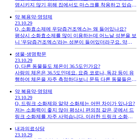
염시키지 않기 위해 집에서도 마스크를 착용하고 있습니
다. 며칠 지나다보니 빨리 벗고 싶은 마음 뿐인데 코로나
약 복용
약·영양제
바이러스는 몸속에서 얼마나 살아있는지 궁금합니다.
23.10.29
Q.
소화효소제에 우담즙건조엑스는 왜 들어있나요?
평상시 소화효소제를 많이 이용하는데 어느날 성분을 보
니 '우담즙건조엑스'라는 성분이 들어있더라구요. 약마
다 함량은 다르지만 모두 들어있던데 왜 이런 성분이 들
생물·생명
학문
어있나요?
23.10.29
Q.
다른 동물들도 체온이 36.5도인가요?
사람의 체온은 36.5도인데요. 요즘 코로나, 독감 등이 유
행하여 체온을 자주 측정하다보니 문득 다른 동물들은
체온이 어떨까까는 궁금증이 생기더라구요.
약 복용
약·영양제
23.10.29
Q.
드링크 소화제와 알약 소화제는 어떤 차이가 있나요?
저는 소화력이 좋지 않아 평상시 편의점 같은 곳에서 드
링크 소화제를 자주 사먹습니다. 이러한 드링크 소화제
와 약국에서 판매하는 알약 소화제는 어떤 차이가 있는
내과
의료상담
지 궁금합니다.
23.10.29