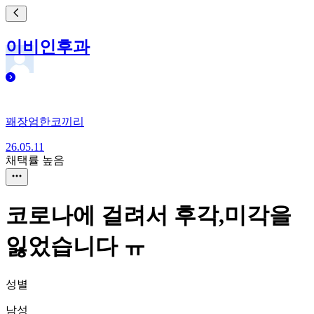
이비인후과
꽤장엄한코끼리
26.05.11
채택률 높음
코로나에 걸려서 후각,미각을
잃었습니다 ㅠ
성별
남성