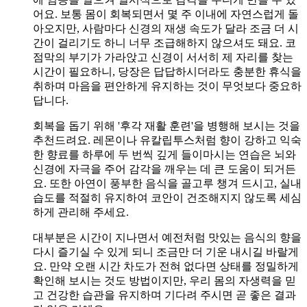
어요. 보통 몸이 회복되면서 몇 주 이내에 자연스럽게 돌
아오지만, 사람마다 신경의 재생 속도가 달라 조금 더 시
간이 걸리기도 하니 너무 조급해하지 않으셔도 돼요. 코
점막의 부기가 가라앉고 신경이 서서히 제 자리를 찾는
시간이 필요하니, 당장은 답답하시더라도 충분한 휴식을
취하며 마음을 편안하게 유지하는 것이 무엇보다 중요하
답니다.
회복을 돕기 위해 '후각 재활 훈련'을 병행해 보시는 것을
추천드려요. 레몬이나 유칼립투스처럼 향이 강하고 익숙
한 향료를 하루에 두 번씩 깊게 들이마시는 연습은 뇌와
신경에 자극을 주어 감각을 깨우는 데 큰 도움이 되거든
요. 또한 아연이 풍부한 음식을 골고루 챙겨 드시고, 실내
습도를 적절히 유지하여 코안이 건조해지지 않도록 세심
하게 관리해 주세요.
대부분은 시간이 지나면서 예전처럼 맛있는 음식의 향을
다시 즐기실 수 있게 되니 조금만 더 기운 내시길 바랄게
요. 만약 오랜 시간 차도가 전혀 없다면 상태를 정밀하게
확인해 보시는 것도 방법이지만, 우리 몸의 자생력을 믿
고 건강한 습관을 유지하며 기다려 주시면 곧 좋은 결과