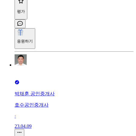
평가
응원하기
박채훈 공인중개사
호수공인중개사
∙
23.04.09