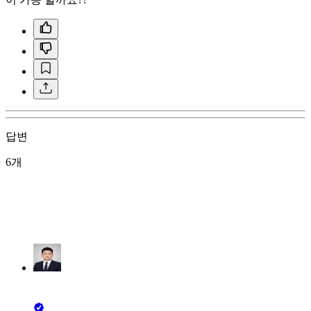
답변
6개