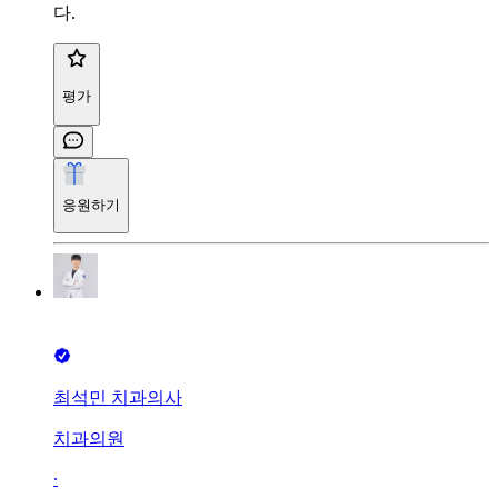
다.
평가
응원하기
최석민 치과의사
치과의원
∙