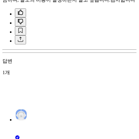
답변
1개