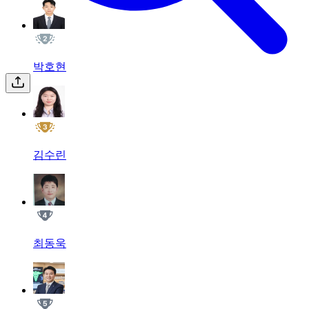
박호현
김수린
최동욱