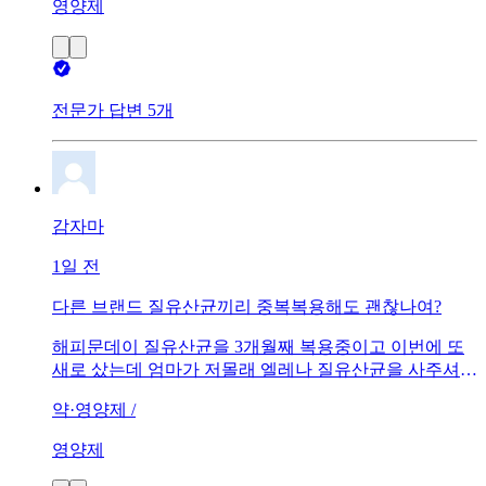
영양제
라 몸이 필요한 만큼 쓰고 나머지는 배출이 된다고 설명
을하는데 그럼 왜 굳이 버리고 말것을 그렇게 많이 넣어
서 고함량이라고 홍보를 하는걸까요? 이해가 안갑니다.
이런 고함량은 부작용은 없을까요. 어제 처음 복용을 했
는데 1일 2정이라는데 혹 몰라서 한알만 먹었는데 살짝
전문가 답변 5개
두통도 있었고 뒷목도 뻐근하고 요즘 자주있는 목뒤열감
도 또 생기는것 같아요.그래서 오늘은 아직 먹지는 않았
는데 어떻게 해야할지 모르겠네요. 일시적인 현상일까
요?
감자마
1일 전
다른 브랜드 질유산균끼리 중복복용해도 괜찮나여?
해피문데이 질유산균을 3개월째 복용중이고 이번에 또
새로 샀는데 엄마가 저몰래 엘레나 질유산균을 사주셔서
요...해피문데이는 1캡슐당 유산균이 50억 CFU들어가 있
약·영양제 /
고 엘레나는 10억 CFU가 들어가있는데 중복복용해도 괜
찮을까요? 증폭효과를 바라는게 부작용이 걱정되어서요
영양제
ㅜㅜ