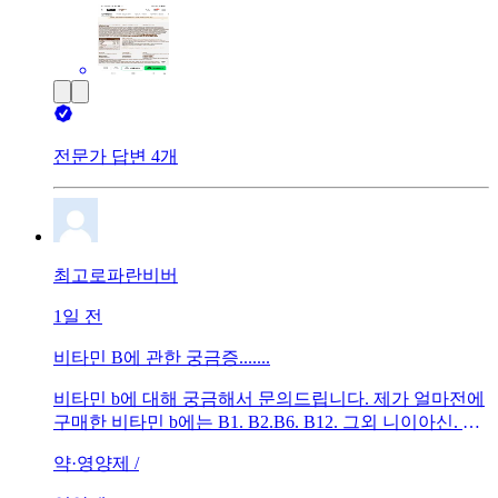
전문가 답변 4개
최고로파란비버
1일 전
비타민 B에 관한 궁금증.......
비타민 b에 대해 궁금해서 문의드립니다. 제가 얼마전에
구매한 비타민 b에는 B1. B2.B6. B12. 그외 니이아신. 비
오틴. 판톤텐산. 엽산으로 구성되어있는데요.성분마다
약·영양제 /
함량이 기준치보다 엄청 높게 들어있는데요. B1 같은경
우에는 8000%이상으로 높더라구요. 비타민은 수용성이