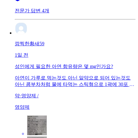
전문가 답변 4개
깜찍한황새59
1일 전
성인에게 필요한 아연 함유량은 몇 mg인가요?
아연이 가루로 먹는것도 아닌 알약으로 되어 있는것도
아닌 콤부차처럼 물에 타먹는 스틱형으로 1곽에 30포 1
일 1회 섭취하는 거라는데요.첨가물이 많이 들어있는데
약·영양제 /
도 영양제라고 볼수 있나요?피도 맑아지고 건강에 좋다
고 커피처럼 타먹으면 된다고 했다고 좋은거라고 사람들
영양제
많이 사가드라면서 사오셨는데, 가격이 너무 비싸드라구
요.인터넷검색해도 찾아볼수도 없어요.