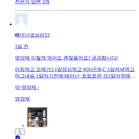
전문가 답변 3개
빼어난코브라53
1일 전
영양제 이렇게 먹어도 괜찮을까요? 궁금합니다!
아침먹고 오메가3 1알점심먹고 비타민B,C 1알저녁먹고
마그네슘 1알자기전에 테아닌, 트립토판 각1알아무때나
크레아틴4알(750ml*4)제가 잠을 잘못자는 편이라 ㅠ 잘
약·영양제 /
자고싶은데 그럴때 크게 도움되는 영양제가 있다면 추천
도 부탁드립니다.감사합니다.!!
영양제