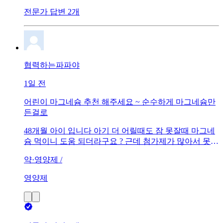
전문가 답변 2개
협력하는파파야
1일 전
어린이 마그네슘 추천 해주세요 ~ 순수하게 마그네슘만
든걸로
48개월 아이 입니다 아기 더 어릴때도 잠 못잘때 마그네
슘 먹이니 도움 되더라구요 ? 근데 첨가제가 많아서 못먹
이다가 또 급하게 구입해서 먹였더니 또 잘자요… 그러
약·영양제 /
나 이번거도 첨가물 많네요.. 좀 순수한 제품 추천 해주세
요 ..!! 아님 어른용도 함량 체크해서 먹여도 될까요 ?
영양제