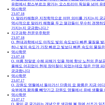
유럽에서 합스부르크 왕가는 오스트리아 독일을 넘어 유
역사
학문
23.07.18
Q.
말라카해협은 지정학적으로 어떤 의미를 가지는지 궁
역사적으로 말라카 해협을 두고 열강들이 무수히 경쟁하
가지는지 궁금합니다.?
지구과학·천문우주
학문
23.07.18
Q.
현대과학에서도 아직도 빛의 속도보다 빠른 물질을 발
허니 빛의 속도가 가장 빠르고 빛보다 빠른 속도의 물질
역사
학문
23.07.18
Q.
여름 정말로 수해 피해가 있을 적에 항상 노천의 준설
올해도 어김없이 현재 장마철이 되었는데요 많은 인명 피해가 있는 것 같아 안타깝습니다 뉴스를 보면 하천 준설 공사란 말을 많이 하는데 준설의 의미가 무엇인지
궁금합니다
역사
학문
23.07.17
Q.
강원도 영월에서 돌아가신 단종의 묘 왕릉은 지금 어
숙부에게 왕좌를 빼앗기고 강원도 영월에서 유배 생활을 하
역사
학문
23.07.17
Q.
왕이 곧 국가라는 개념으로 생각해 볼 적에 선조가 임