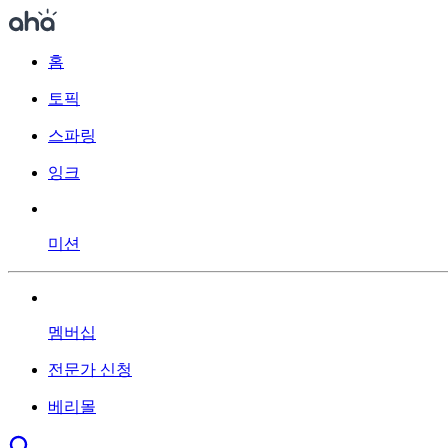
홈
토픽
스파링
잉크
미션
멤버십
전문가 신청
베리몰