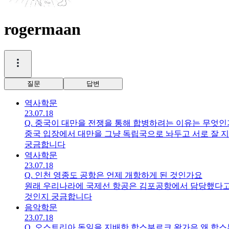
rogermaan
질문
답변
역사
학문
23.07.18
Q.
중국이 대만을 전쟁을 통해 합병하려는 이유는 무엇
중국 입장에서 대만을 그냥 독립국으로 놔두고 서로 잘 
궁금합니다
역사
학문
23.07.18
Q.
인천 영종도 공항은 언제 개항하게 된 것인가요
원래 우리나라에 국제선 항공은 김포공항에서 담당했다고
것인지 궁금합니다
음악
학문
23.07.18
Q.
오스트리아 독일을 지배한 합스부르크 왕가은 왜 합