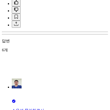
답변
6개