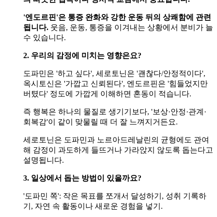
'엔도르핀'은 통증 완화와 강한 운동 뒤의 상쾌함에 관련
됩니다.
웃음, 운동, 통증을 이겨내는 상황에서 분비가 늘
수 있습니다.
2. 우리의 감정에 미치는 영향은요?
도파민은 '하고 싶다', 세로토닌은 '괜찮다/안정적이다',
옥시토신은 '가깝고 신뢰된다', 엔도르핀은 '힘들었지만
버텼다' 정도에 가깝게 이해하면 혼동이 적습니다.
즉 행복은 하나의 물질로 생기기보다, '보상·안정·관계·
회복감'이 같이 맞물릴 때 더 잘 느껴지거든요.
세로토닌은 도파민과 노르아드레날린의 균형에도 관여
해 감정이 과도하게 들뜨거나 가라앉지 않도록 돕는다고
설명됩니다.
3. 일상에서 돕는 방법이 있을까요?
'도파민 쪽': 작은 목표를 쪼개서 달성하기, 성취 기록하
기, 자연 속 활동이나 새로운 경험을 넣기.