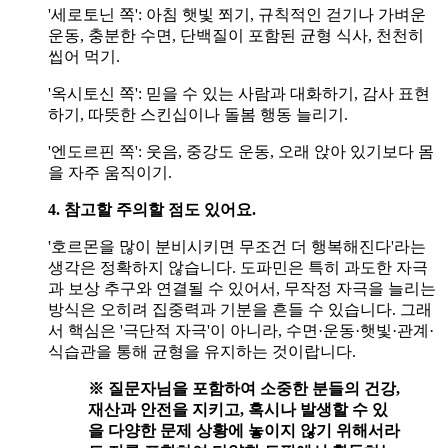
'세로토닌 쪽': 아침 햇빛 쬐기, 규칙적인 걷기나 가벼운
운동, 충분한 수면, 단백질이 포함된 균형 식사, 천천히
씹어 먹기.
'옥시토신 쪽': 믿을 수 있는 사람과 대화하기, 감사 표현
하기, 따뜻한 스킨십이나 돌봄 행동 늘리기.
'엔도르핀 쪽': 웃음, 중강도 운동, 오래 앉아 있기보다 몸
을 자주 움직이기.
4. 참고할 주의할 점도 있어요.
'호르몬을 많이 분비시키면 무조건 더 행복해진다'라는
생각은 정확하지 않습니다. 도파민은 특히 과도한 자극
과 보상 추구와 연결될 수 있어서, 무작정 자극을 늘리는
방식은 오히려 집중력과 기분을 흔들 수 있습니다. 그래
서 핵심은 '극단적 자극'이 아니라, 수면·운동·햇빛·관계·
식습관을 통해 균형을 유지하는 것이랍니다.
※ 질문자님을 포함하여 소중한 분들의 건강,
재산과 안전을 지키고, 혹시나 발생할 수 있
을 다양한 문제 상황에 놓이지 않기 위해서라