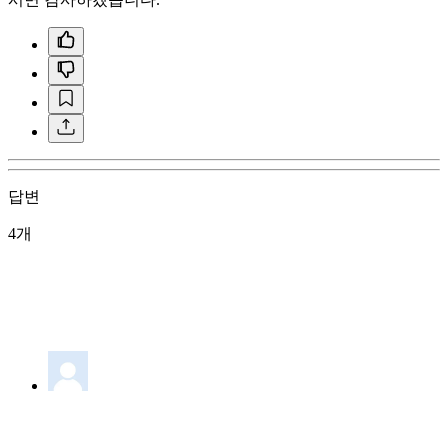
답변
4개