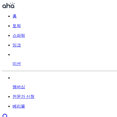
홈
토픽
스파링
잉크
미션
멤버십
전문가 신청
베리몰