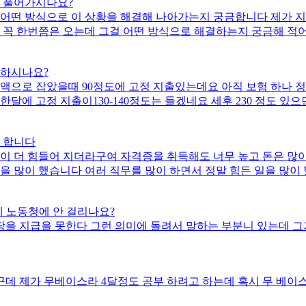
을 풀어가시나요?
될까요? 이런식으로 물어 보려고하는데 제가 민폐인거 알지만 여쭤 
 어떤 방식으로 이 상황을 해결해 나아가는지 궁금합니다 제가 
면 꼭 한번쯤은 오는데 그걸 어떤 방식으로 해결하는지 궁금해 
 하시나요?
금액으로 잡았을때 90정도에 고정 지출있는데요 아직 보험 하나 
 한달에 고정 지출이130-140정도는 들겠네요 세후 230 정도 있
회사는 거의 잘 없어서 월급이 짜도 뭘 많이 보니깐요 조건이 맞아
 합니다
을 듣고 싶오 올린거니 참고 부탁드리겠습니다
이 더 힘들어 지더라구여 자격증을 취득해도 너무 높고 돈은 많이 
을 많이 했습니다 여러 직무를 많이 하면서 정말 힘든 일을 많이
이 알바든 전문성이 아닌 직종이어도 돈을 많이 벌면 된다 쪽 이
었는데 너무 제가 안 좋은 사람 안 좋은 회사만 만나서 취업도 
데 노동청에 안 걸리나요?
 상관 없이 원한는 날에 쉬고 돈만 원하는 만큼만 챙기면 된다
을 지급을 못한다 그런 의미에 돌려서 말하는 부분니 있는데 그
어도 회사에 오래 남아 있을수도 있지만 결국 여자라면 아이를 
이라든지 어떤 선택이든 하겠지만 죽을때까지 일을 해야 하기 때
 최대한 허용 범위에서 직장 상관 없이 원하는 만큼 돈을 벌면 
에 의견을 들어 보고 싶어 이렇게 길게 작성 했습니다
근데 제가 무베이스라 4달정도 공부 하려고 하는데 혹시 무 베이