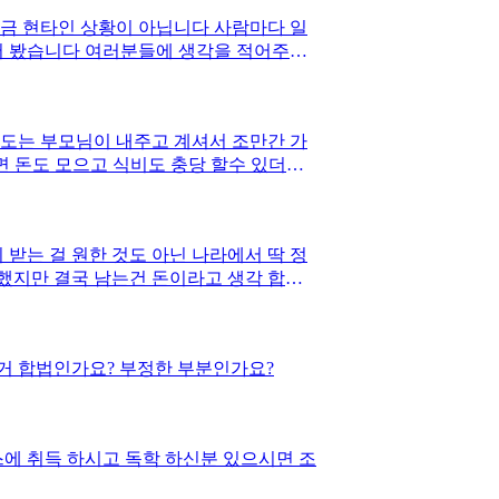
보고 싶어서여 ...
지금 현타인 상황이 아닙니다 사람마다 일
적어 봤습니다 여러분들에 생각을 적어주세
정도는 부모님이 내주고 계셔서 조만간 가
으면 돈도 모으고 식비도 충당 할수 있더라
도 안 뽑구요 그만 많이 벌면 다 그만한
받는 걸 원한 것도 아닌 나라에서 딱 정
 했지만 결국 남는건 돈이라고 생각 합니
신가요 아니면 전문성인 직업을 꼭 가져야
일단 너무 힘들고 돈은 고정으로 나가는데
 위주로요 결국엔 나는 언젠간 아파 연차로
거 합법인가요? 부정한 부분인가요?
낳고 가정을 꾸린다면 공백이라는 시간이 있
문에 먹고 살기 위해선 물론 일하는 환경
된거 아닌가 생각으로 바뀌었습니다여러분들
스에 취득 하시고 독학 하신분 있으시면 조