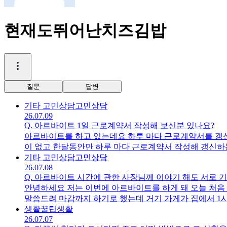
현재도뛰어난치즈김밥
질문
답변
기타 고민상담
고민상담
26.07.09
Q.
아르바이트 1일 근로계약서 작성해 보신분 있나요?
아르바이트를 하고 있는데요 하루 마다 근로계약서를 갱
이 없고 한달동안만 하루 마다 근로계약서 작성해 갱신하
기타 고민상담
고민상담
번만 쓰던데 그게 약간 
26.07.08
Q.
아르바이트 시간에 관한 사장님께 이야기 해도 서로 기
안녕하세요 저는 이번에 아르바이트를 하게 돼 오늘 처음 
말씀드려 마감까지 하기로 했는데 거기 가게가 집에서 1시
도 첫 출근이라 떨리지만 시간때가 집에 가면 너무 시간이
생활꿀팁
생활
26.07.07
려고 합니다 민폐일까요? 사장님 제가 너무 돈이 부족해 