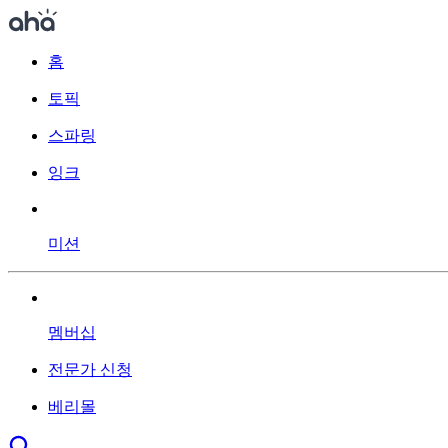
홈
토픽
스파링
잉크
미션
멤버십
전문가 신청
베리몰