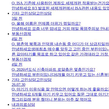
Q.
ISA 기존에 사용하던 계좌도 세제개편 적용받는건가요
안녕하세요 8/3 발표된 세제개편에서 ISA관련 내용도 
기타 고민상담
고민상담
3일 전
Q.
올해 여름은 언제쯤 더위가 꺾일까요?
안녕하세요 요즘 너무 덥네요 거의 매일 폭염주의보 안내
부동산
경제
4일 전
Q.
평촌역 북쪽과 인덕원 내손동 중 어디가 더 상급지일까
안녕하세요생애최초 매수를 앞두고 고민 중인 부린이입니
른 갈아타기를 목표로 하고 있어요 같은 가격대라고 가정 시에
추천하시나요
부동산
경제
4일 전
Q.
2026년도식 신축아파트 로얄층은 몇층인가요?
안녕하세요 부린이입니다6개월 아기 키우고 있는 신혼부부
기타 고민상담
고민상담
26.07.30
Q.
아기가 이유식을 잘 안먹으면 어떻게 하는게 좋을까요
안녕하세요 6개월 아기 키우고 있어요 질문 그대로 아기가
찡그리길래 분유 줬더니 분유는 아주 잘 먹어요
내과
의료상담