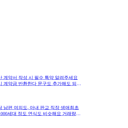
 계약서 작성 시 필수 특약 알려주세요
시 계약금 반환한다 문구도 추가해도 되
 남편 여의도, 아내 판교 직장 생애최초
1000세대 정도 연식도 비슷해요 거래량은
지 아니면 직주근접 평촌을 택할건지 추천