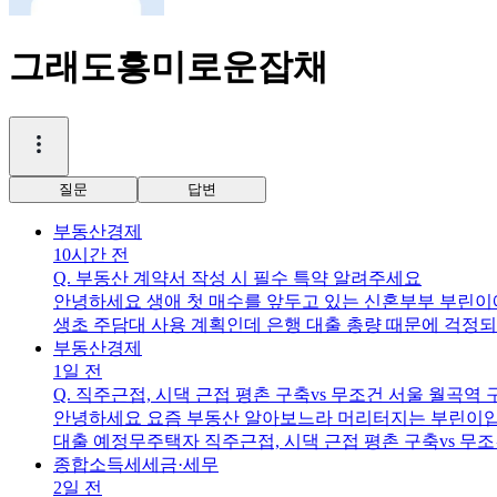
그래도흥미로운잡채
질문
답변
부동산
경제
10시간 전
Q.
부동산 계약서 작성 시 필수 특약 알려주세요
안녕하세요 생애 첫 매수를 앞두고 있는 신혼부부 부린이
생초 주담대 사용 계획인데 은행 대출 총량 때문에 걱정되
죠?
부동산
경제
1일 전
Q.
직주근접, 시댁 근접 평촌 구축vs 무조건 서울 월곡역
안녕하세요 요즘 부동산 알아보느라 머리터지는 부린이입니
대출 예정무주택자 직주근접, 시댁 근접 평촌 구축vs 무조
평촌이 더 많더라구요 용적률은 서울 구축이 300프로, 
종합소득세
세금·세무
부탁드립니다
2일 전