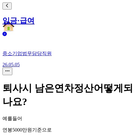
임금·급여
중소기업법무담당직원
26.05.05
퇴사시 남은연차정산어떻게되
나요?
예를들어
연봉5000만원기준으로