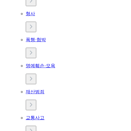
형사
폭행·협박
명예훼손·모욕
재산범죄
교통사고