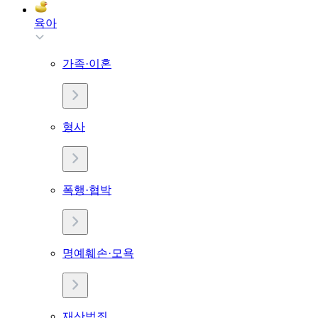
육아
가족·이혼
형사
폭행·협박
명예훼손·모욕
재산범죄