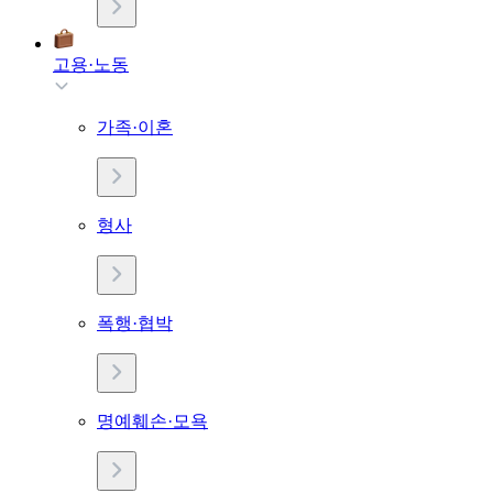
고용·노동
가족·이혼
형사
폭행·협박
명예훼손·모욕