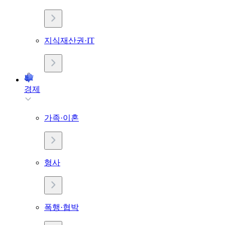
지식재산권·IT
경제
가족·이혼
형사
폭행·협박