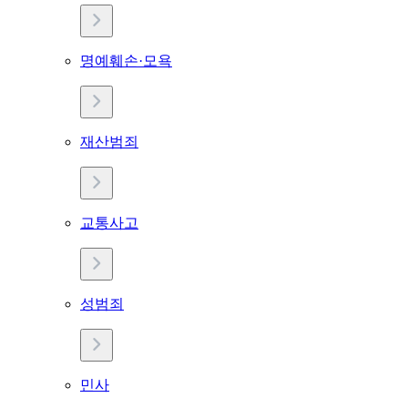
명예훼손·모욕
재산범죄
교통사고
성범죄
민사