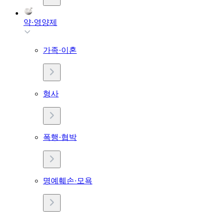
약·영양제
가족·이혼
형사
폭행·협박
명예훼손·모욕