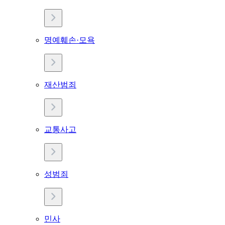
명예훼손·모욕
재산범죄
교통사고
성범죄
민사