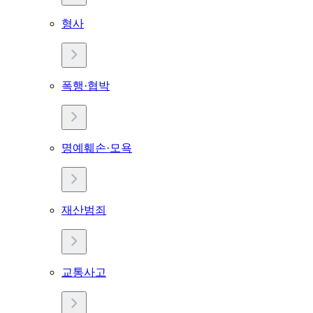
형사
폭행·협박
명예훼손·모욕
재산범죄
교통사고