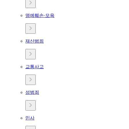
명예훼손·모욕
재산범죄
교통사고
성범죄
민사