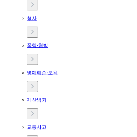
형사
폭행·협박
명예훼손·모욕
재산범죄
교통사고