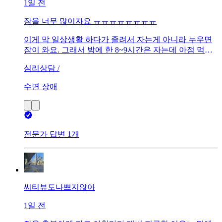
1일 전
잠을 너무 많이자요 ㅠㅠㅠㅠㅠㅠㅠㅠ
이게 막 일상생활 하다가 졸려서 자는게 아니라 누우면
잠이 와요. 그래서 밤에 한 8~9시간은 자는데 아점 먹고
누우면 잠이와요 그래서 낮잠을 한 12시부터 3시까지 한
심리상담 /
3~3 시간은 자는 거 같아요 이거 뭐죠 ㅠㅠ
수면 장애
전문가 답변 1개
씨티뷰도나쁘지않아
1일 전