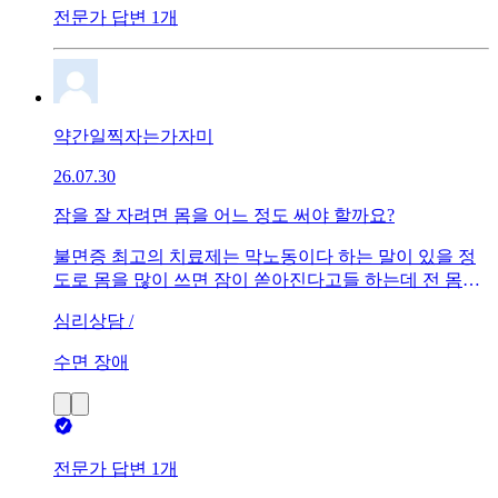
전문가 답변 1개
약간일찍자는가자미
26.07.30
잠을 잘 자려면 몸을 어느 정도 써야 할까요?
불면증 최고의 치료제는 막노동이다 하는 말이 있을 정
도로 몸을 많이 쓰면 잠이 쏟아진다고들 하는데 전 몸을
심하게 쓴 날 유독 더 잠이 안 오는 것 같습니다… ㅎㅎ
심리상담 /
ㅠㅠ 늘 집 오자마자 멜라토닌 먹고 씻고 눕는데 육체 노
동을 한 날이면 오히려 1시간마다 깨고 제대로 잠을 잔
수면 장애
것 같지가 않아요 ㅠ 요즘 단기 알바로 상하차, 물류센터
일을 틈틈이 하고 있는데 그날마다 더 잠을 깊게 못 자기
도 하구요 근데 저번에 주말 동안 일도 안 하고 몸을 많이
안 움직인 날이 있었는데 9시간 이상 푹 잤고 그 이상 졸
려서 잔 적도 많았어요 🥲 사람마다 잘 잘 수 있는 컨디션
전문가 답변 1개
이란 게 있는 걸까요? 멜라토닌이 효과 좋대서 사먹은 건