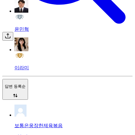
윤민혁
이라미
답변 등록순
보통은웅장한제육볶음