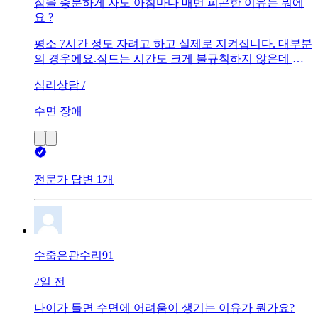
잠을 충분하게 자도 아침마다 매번 피곤한 이유는 뭐에
요 ?
평소 7시간 정도 자려고 하고 실제로 지켜집니다. 대부분
의 경우에요.잠드는 시간도 크게 불규칙하지 않은데 개
운하게 일어나기가 어렵네요. 수면의 양보다 수면의 질
심리상담 /
이 문제인 거 같은데, 개선하려면 어떤 부분을 확인하고
실천해야 할까요 ?
수면 장애
전문가 답변 1개
수줍은관수리91
2일 전
나이가 들면 수면에 어려움이 생기는 이유가 뭔가요?