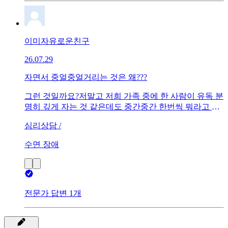
데 날마다 효과가 다르니 이것도 잘 안 먹게 됩니다 ㅎㅎ
ㅠㅠ 뭐가 문제일까요
이미자유로운친구
26.07.29
자면서 중얼중얼거리는 것은 왜???
그런 것일까요?저말고 저희 가족 중에 한 사람이 유독 분
명히 깊게 자는 것 같은데도 중간중간 한번씩 뭐라고 중
얼중얼거리길래요. 깊은잠이 아닌가여?
심리상담 /
수면 장애
전문가 답변 1개